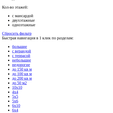
Кол-во этажей:
с мансардой
двухэтажные
одноэтажные
Сбросить фильтр
Быстрая навигация в 1 клик по разделам:
большие
с верандой
с террасой
небольшие
недорогие
до 150 кв м
до 100 кв м
до 200 кв м
до 50 м2
10x10
4x4
5x5
5x6
6x10
6x4