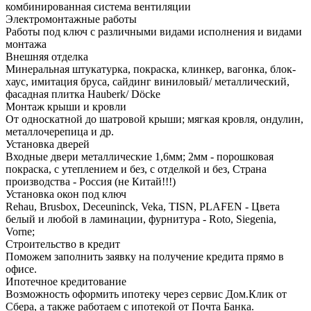
комбинированная система вентиляции
Электромонтажные работы
Работы под ключ с различными видами исполнения и видами
монтажа
Внешняя отделка
Минеральная штукатурка, покраска, клинкер, вагонка, блок-
хаус, имитация бруса, сайдинг виниловый/ металлический,
фасадная плитка Hauberk/ Döcke
Монтаж крыши и кровли
От односкатной до шатровой крыши; мягкая кровля, ондулин,
металлочерепица и др.
Установка дверей
Входные двери металлические 1,6мм; 2мм - порошковая
покраска, с утеплением и без, с отделкой и без, Страна
производства - Россия (не Китай!!!)
Установка окон под ключ
Rehau, Brusbox, Deceuninck, Veka, TISN, PLAFEN - Цвета
белый и любой в ламинации, фурнитура - Roto, Siegenia,
Vorne;
Строительство в кредит
Поможем заполнить заявку на получение кредита прямо в
офисе.
Ипотечное кредитование
Возможность оформить ипотеку через сервис Дом.Клик от
Сбера, а также работаем с ипотекой от Почта Банка.