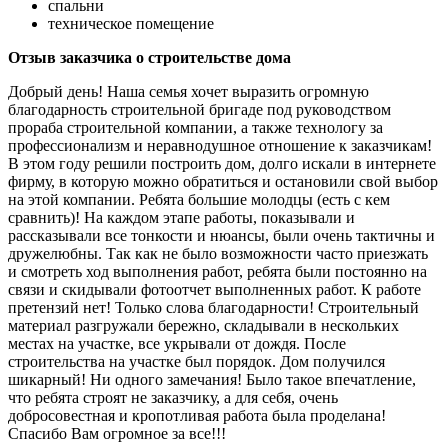
спальни
техническое помещение
Отзыв заказчика о строительстве дома
Добрый день! Наша семья хочет выразить огромную
благодарность строительной бригаде под руководством
прораба строительной компании, а также технологу за
профессионализм и неравнодушное отношение к заказчикам!
В этом году решили построить дом, долго искали в интернете
фирму, в которую можно обратиться и остановили свой выбор
на этой компании. Ребята большие молодцы (есть с кем
сравнить)! На каждом этапе работы, показывали и
рассказывали все тонкости и нюансы, были очень тактичны и
дружелюбны. Так как не было возможности часто приезжать
и смотреть ход выполнения работ, ребята были постоянно на
связи и скидывали фотоотчет выполненных работ. К работе
претензий нет! Только слова благодарности! Строительный
материал разгружали бережно, складывали в нескольких
местах на участке, все укрывали от дождя. После
строительства на участке был порядок. Дом получился
шикарный! Ни одного замечания! Было такое впечатление,
что ребята строят не заказчику, а для себя, очень
добросовестная и кропотливая работа была проделана!
Спасибо Вам огромное за все!!!