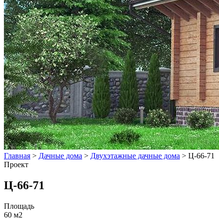
Главная
>
Дачные дома
>
Двухэтажные дачные дома
>
Ц-66-71
Проект
Ц-66-71
Площадь
60 м2