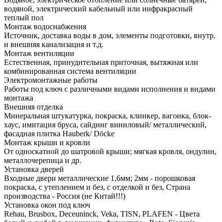
водяной, электрический кабельный или инфракрасный
теплый пол
Монтаж водоснабжения
Источник, доставка воды в дом, элементы подготовки, внутр.
и внешняя канализация и т.д.
Монтаж вентиляции
Естественная, принудительная приточная, вытяжная или
комбинированная система вентиляции
Электромонтажные работы
Работы под ключ с различными видами исполнения и видами
монтажа
Внешняя отделка
Минеральная штукатурка, покраска, клинкер, вагонка, блок-
хаус, имитация бруса, сайдинг виниловый/ металлический,
фасадная плитка Hauberk/ Döcke
Монтаж крыши и кровли
От односкатной до шатровой крыши; мягкая кровля, ондулин,
металлочерепица и др.
Установка дверей
Входные двери металлические 1,6мм; 2мм - порошковая
покраска, с утеплением и без, с отделкой и без, Страна
производства - Россия (не Китай!!!)
Установка окон под ключ
Rehau, Brusbox, Deceuninck, Veka, TISN, PLAFEN - Цвета