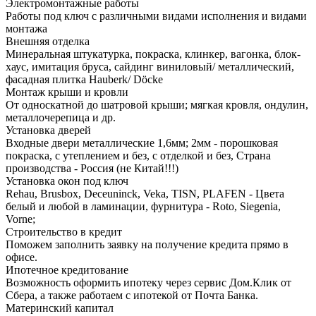
Электромонтажные работы
Работы под ключ с различными видами исполнения и видами
монтажа
Внешняя отделка
Минеральная штукатурка, покраска, клинкер, вагонка, блок-
хаус, имитация бруса, сайдинг виниловый/ металлический,
фасадная плитка Hauberk/ Döcke
Монтаж крыши и кровли
От односкатной до шатровой крыши; мягкая кровля, ондулин,
металлочерепица и др.
Установка дверей
Входные двери металлические 1,6мм; 2мм - порошковая
покраска, с утеплением и без, с отделкой и без, Страна
производства - Россия (не Китай!!!)
Установка окон под ключ
Rehau, Brusbox, Deceuninck, Veka, TISN, PLAFEN - Цвета
белый и любой в ламинации, фурнитура - Roto, Siegenia,
Vorne;
Строительство в кредит
Поможем заполнить заявку на получение кредита прямо в
офисе.
Ипотечное кредитование
Возможность оформить ипотеку через сервис Дом.Клик от
Сбера, а также работаем с ипотекой от Почта Банка.
Материнский капитал