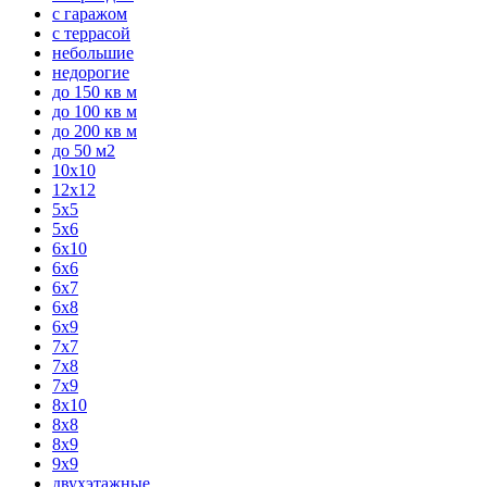
с гаражом
с террасой
небольшие
недорогие
до 150 кв м
до 100 кв м
до 200 кв м
до 50 м2
10х10
12х12
5х5
5х6
6х10
6х6
6х7
6х8
6х9
7х7
7х8
7х9
8х10
8х8
8х9
9х9
двухэтажные