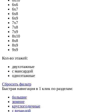
6х10
6х6
6х7
6х8
6х9
7х7
7х8
7х9
8х10
8х8
8х9
9х9
Кол-во этажей:
двухэтажные
с мансардой
одноэтажные
Сбросить фильтр
Быстрая навигация в 1 клик по разделам:
большие
зимние
круглогодичные
с верандой