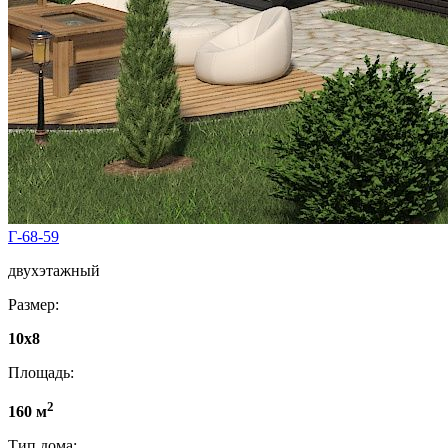
Г-68-59
двухэтажный
Размер:
10х8
Площадь:
2
160 м
Тип дома: