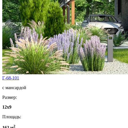
Г-68-101
с мансардой
Размер:
12x9
Площадь:
2
162 м