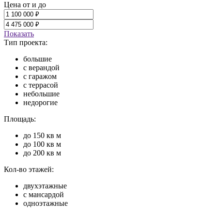
Цена от и до
Показать
Тип проекта:
большие
с верандой
с гаражом
с террасой
небольшие
недорогие
Площадь:
до 150 кв м
до 100 кв м
до 200 кв м
Кол-во этажей:
двухэтажные
с мансардой
одноэтажные