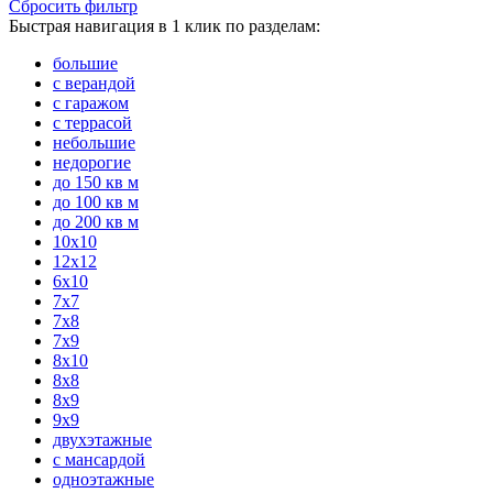
Сбросить фильтр
Быстрая навигация в 1 клик по разделам:
большие
с верандой
с гаражом
с террасой
небольшие
недорогие
до 150 кв м
до 100 кв м
до 200 кв м
10x10
12x12
6x10
7x7
7x8
7x9
8x10
8x8
8x9
9x9
двухэтажные
с мансардой
одноэтажные