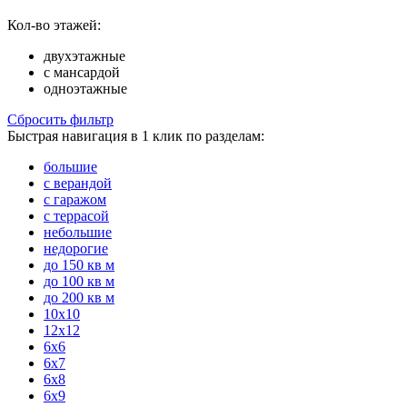
Кол-во этажей:
двухэтажные
с мансардой
одноэтажные
Сбросить фильтр
Быстрая навигация в 1 клик по разделам:
большие
с верандой
с гаражом
с террасой
небольшие
недорогие
до 150 кв м
до 100 кв м
до 200 кв м
10x10
12x12
6x6
6x7
6x8
6x9