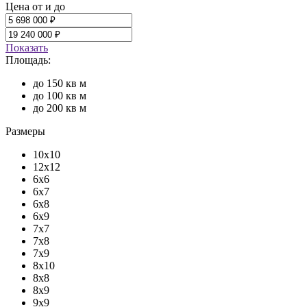
Цена от и до
Показать
Площадь:
до 150 кв м
до 100 кв м
до 200 кв м
Размеры
10x10
12x12
6x6
6x7
6x8
6x9
7x7
7x8
7x9
8x10
8x8
8x9
9x9