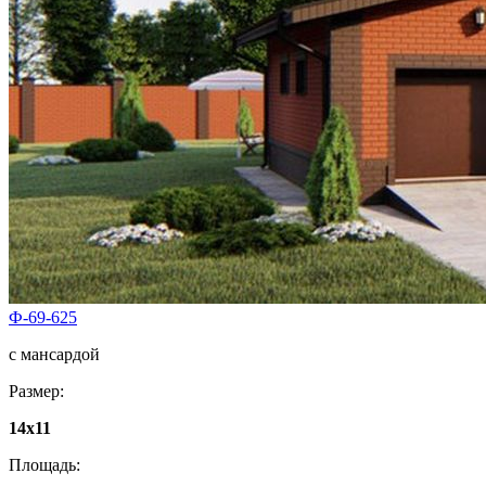
Ф-69-625
с мансардой
Размер:
14x11
Площадь: