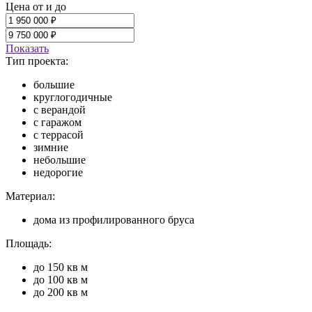
Цена от и до
Показать
Тип проекта:
большие
круглогодичные
с верандой
с гаражом
с террасой
зимние
небольшие
недорогие
Материал:
дома из профилированного бруса
Площадь:
до 150 кв м
до 100 кв м
до 200 кв м