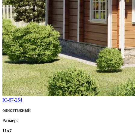
Ю-67-254
одноэтажный
Размер:
11x7