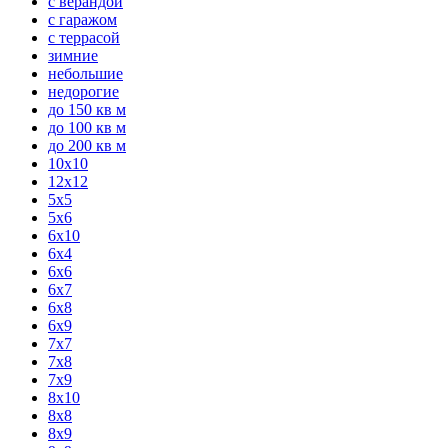
с верандой
с гаражом
с террасой
зимние
небольшие
недорогие
до 150 кв м
до 100 кв м
до 200 кв м
10x10
12x12
5x5
5x6
6x10
6x4
6x6
6x7
6x8
6x9
7x7
7x8
7x9
8x10
8x8
8x9