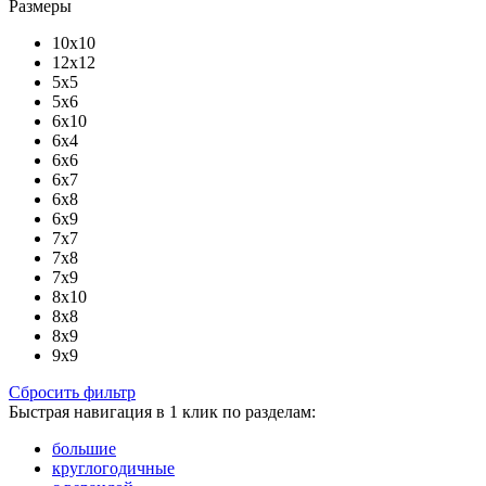
Размеры
10x10
12x12
5x5
5x6
6x10
6x4
6x6
6x7
6x8
6x9
7x7
7x8
7x9
8x10
8x8
8x9
9x9
Сбросить фильтр
Быстрая навигация в 1 клик по разделам:
большие
круглогодичные