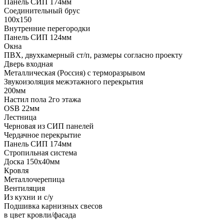
Панель СИП 174мм
Соединительный брус
100х150
Внутренние перегородки
Панель СИП 124мм
Окна
ПВХ, двухкамерный ст/п, размеры согласно проекту
Дверь входная
Металлическая (Россия) с терморазрывом
Звукоизоляция межэтажного перекрытия
200мм
Настил пола 2го этажа
OSB 22мм
Лестница
Черновая из СИП панелей
Чердачное перекрытие
Панель СИП 174мм
Стропильная система
Доска 150х40мм
Кровля
Металлочерепица
Вентиляция
Из кухни и с/у
Подшивка карнизных свесов
в цвет кровли/фасада